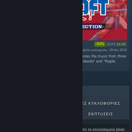
-50%
$9.99
$4.99
Ημ/νία κυκλοφορίας: 29 Μαϊ 2024
«"SUNSOFT is Back! Retro Game Selection features the music from three
titles: "Wing of Madoola", "53 Stations of the Tokaido" and "Ripple
Island".»
ΚΟΡΥΦΑΊΑ ΣΕ ΠΩΛΉΣΕΙΣ
ΝΈΕΣ ΚΥΚΛΟΦΟΡΊΕΣ
ΕΠΕΡΧΌΜΕΝΕΣ ΚΥΚΛΟΦΟΡΊΕΣ
ΕΚΠΤΏΣΕΙΣ
Ορισμένα προϊόντα μπορεί να έχουν εξαιρεθεί από τα αποτελέσματα βάσει