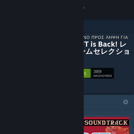
Σύνδεση
Κατάστημα
ΠΕΡΙΕΧΌΜΕΝΟ ΠΡΟΣ ΛΉΨΗ ΓΙΑ
Κοινότητα
SUNSOFT is Back! レ
トロゲームセレクショ
ン
Σχετικά
389
Ακολούθηση
Υποστήριξη
ΑΚΟΛΟΥΘΟΙ
Αλλαγή γλώσσας
ΠΡΟΒΑΛΛΌΜΕΝΑ
ΛΊΣΤΕΣ
Αποκτήστε την εφαρμογή Steam για κινητές συσκευές
Προβολή ιστοσελίδας για υπολογιστές