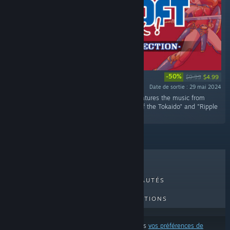
-50%
$9.99
$4.99
Date de sortie : 29 mai 2024
« "SUNSOFT is Back! Retro Game Selection features the music from
three titles: "Wing of Madoola", "53 Stations of the Tokaido" and "Ripple
Island". »
MEILLEURES VENTES
NOUVEAUTÉS
PROCHAINES SORTIES
PROMOTIONS
Ces résultats excluent certains produits d'après
vos préférences de