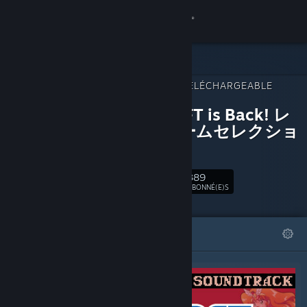
Se connecter
Magasin
CONTENU TÉLÉCHARGEABLE
Communauté
POUR
SUNSOFT is Back! レ
トロゲームセレクショ
À propos
ン
Support
389
Suivre
ABONNÉ(E)S
Changer la langue
À LA UNE
LISTES
Télécharger l'application mobile Steam
Voir version ordi. du site