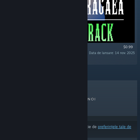
$0.99
Data de lansare: 14 nov. 2025
„”
CELE MAI VÂNDUTE
LANSĂRI NOI
LANSĂRI VIITOARE
REDUCERI
Rezultatele pot exclude unele produse în funcție de
preferințele tale de
limbă și conținut
.