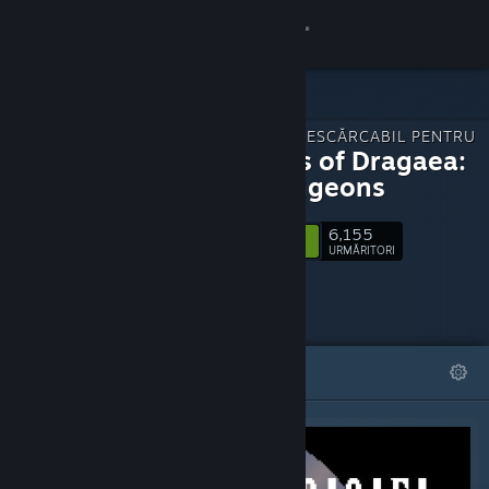
Conectează-te
Magazin
CONȚINUT DESCĂRCABIL PENTRU
Comunitate
Legends of Dragaea:
Idle Dungeons
Despre
6,155
Urmărește
URMĂRITORI
Asistență
Schimbă limba
DEOSEBITE
LISTE
Obține aplicația Steam pentru dispozitive mobile
Vezi site în versiunea pentru desktop