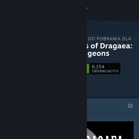
Zaloguj się
Sklep
ZAWARTOŚĆ DO POBRANIA DLA
Społeczność
Legends of Dragaea:
Idle Dungeons
Informacje
6,154
Obserwuj
OBSERWUJĄCYCH
Wsparcie
Zmień język
WYRÓŻNIONE
LISTY
Pobierz aplikację mobilną Steam
Wersja przeglądarkowa