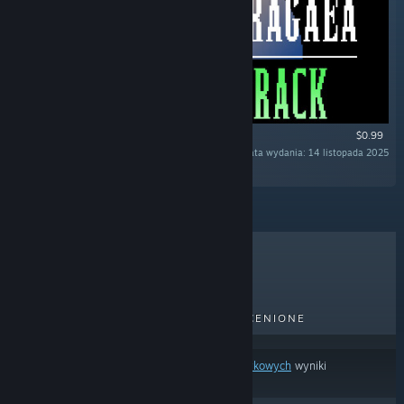
$0.99
Data wydania: 14 listopada 2025
„”
BESTSELLERY
NOWE TYTUŁY
NADCHODZĄCE TYTUŁY
PRZECENIONE
Na podstawie
twoich preferencji treści lub językowych
wyniki
wyszukiwania pomijają część produktów.