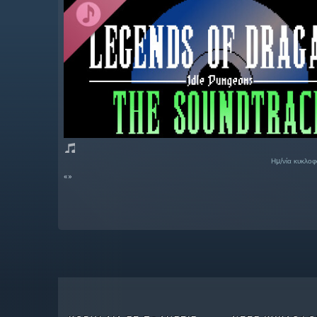
Ημ/νία κυκλο
«»