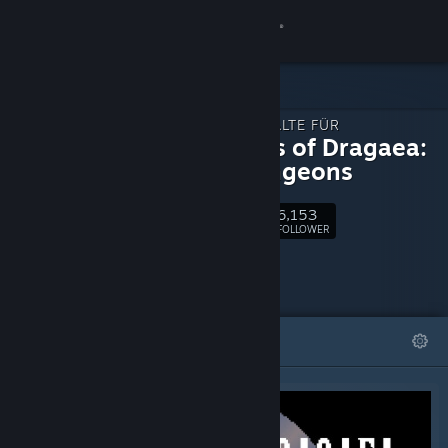
Anmelden
Shop
ZUSATZINHALTE FÜR
Community
Legends of Dragaea:
Idle Dungeons
Info
6,153
Folgen
FOLLOWER
Support
Sprache ändern
ANGESAGT
LISTEN
Steam-Mobile-App herunterladen
Desktopversion anzeigen