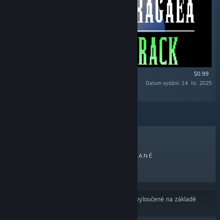
$0.99
Datum vydání: 14. lis. 2025
„“
NEJPRODÁVANĚJŠÍ
NOVĚ VYDANÉ
NADCHÁZEJÍCÍ
ZLEVNĚNÉ
Výsledky nemusí zahrnovat některé produkty vyloučené na základě
Vašich předvoleb obsahu nebo jazyků