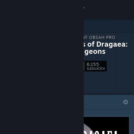
Přihlásit se
Obchod
STÁHNUTELNÝ OBSAH PRO
Komunita
Legends of Dragaea:
Idle Dungeons
Informace
6,155
Sledovat
SLEDUJÍCÍCH
Podpora
Změnit jazyk
VYBRANÉ
SEZNAMY
Mobilní aplikace služby Steam
Desktopová verze stránky