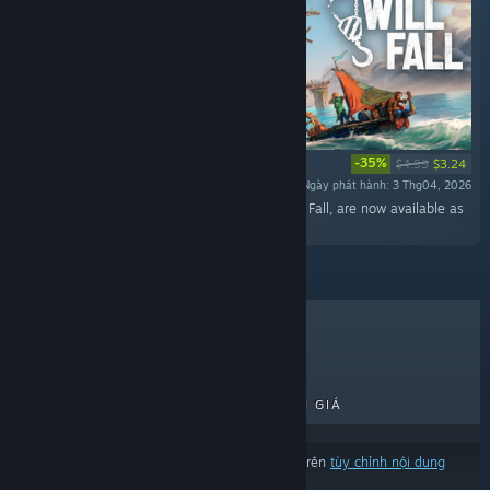
-35%
$4.99
$3.24
Ngày phát hành: 3 Thg04, 2026
“33 original tracks that you can hear in All Will Fall, are now available as
a standalone OST. ”
BÁN CHẠY NHẤT
MỚI RA MẮT
PHÁT HÀNH SẮP RA MẮT
GIẢM GIÁ
Kết quả có thể loại trừ một số sản phẩm dựa trên
tùy chỉnh nội dung
hoặc ngôn ngữ của bạn