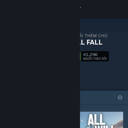
Đăng nhập
Cửa hàng
NỘI DUNG TẢI THÊM CHO
Cộng đồng
ALL WILL FALL
41,296
Thông tin
Theo dõi
NGƯỜI THEO DÕI
Hỗ trợ
Thay đổi ngôn ngữ
TIÊU BIỂU
DANH SÁCH
Cài ứng dụng Steam di động
Xem web cho desktop