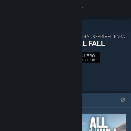
Iniciar sessão
Loja
CONTEÚDO TRANSFERÍVEL PARA
Comunidade
ALL WILL FALL
41,530
Sobre
Seguir
SEGUIDORES
Apoio
Alterar idioma
DESTAQUES
LISTAS
Instala a app móvel do Steam
Ver versão para computadores