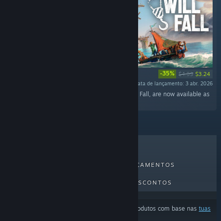
-35%
$4.99
$3.24
Data de lançamento: 3 abr. 2026
"33 original tracks that you can hear in All Will Fall, are now available as
a standalone OST. "
MAIS VENDIDOS
NOVOS LANÇAMENTOS
PRÓXIMOS LANÇAMENTOS
DESCONTOS
Os resultados podem estar a excluir alguns produtos com base nas
tuas
preferências de conteúdo ou idioma