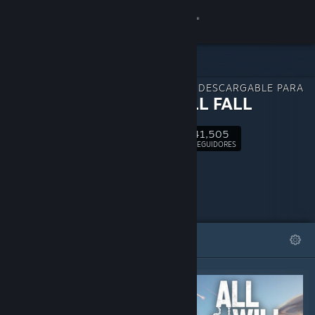
Iniciar sesión
Tienda
CONTENIDO DESCARGABLE PARA
Comunidad
ALL WILL FALL
41,505
Acerca de
Seguir
SEGUIDORES
Soporte
Cambiar idioma
DESTACADOS
LISTAS
Obtener la aplicación de Steam Mobile
Ver versión clásica