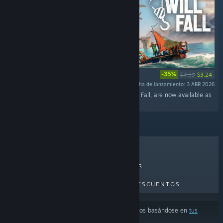
-35%
$4.99
$3.24
Fecha de lanzamiento: 3 ABR 2026
"33 original tracks that you can hear in All Will Fall, are now available as
a standalone OST. "
LO MÁS VENDIDO
NOVEDADES
PRÓXIMOS LANZAMIENTOS
DESCUENTOS
Los resultados pueden excluir algunos productos basándose en
tus
preferencias de idioma o contenido