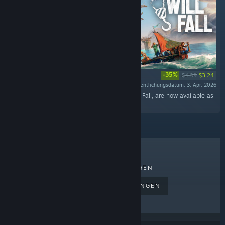
-35%
$4.99
$3.24
Veröffentlichungsdatum: 3. Apr. 2026
"33 original tracks that you can hear in All Will Fall, are now available as
a standalone OST. "
TOPSELLER
NEUERSCHEINUNGEN
BEVORSTEHENDE VERÖFFENTLICHUNGEN
RABATTE