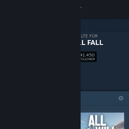
Anmelden
Shop
ZUSATZINHALTE FÜR
Community
ALL WILL FALL
41,450
Info
Folgen
FOLLOWER
Support
Sprache ändern
ANGESAGT
LISTEN
Steam-Mobile-App herunterladen
Desktopversion anzeigen