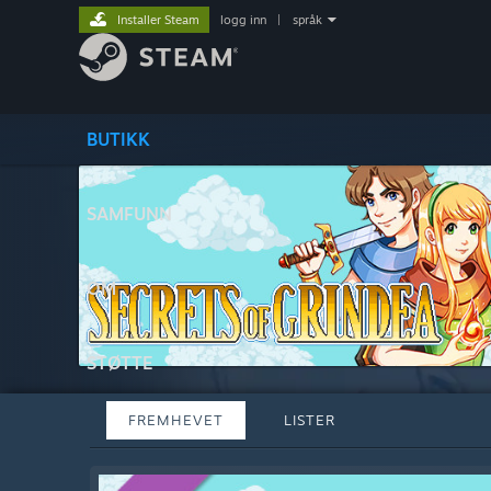
Installer Steam
logg inn
|
språk
BUTIKK
SAMFUNN
OM
STØTTE
FREMHEVET
LISTER