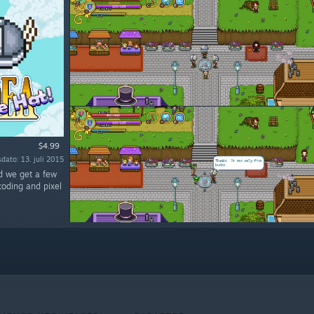
$4.99
sdato: 13. juli 2015
nd we get a few
coding and pixel