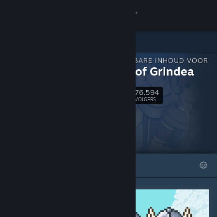
Inloggen
Winkel
DOWNLOADBARE INHOUD VOOR
Community
Secrets of Grindea
76,594
Over
Volgen
VOLGERS
Ondersteuning
Taal wijzigen
UITGELICHT
LIJSTEN
Download de mobiele Steam-app
Desktopwebsite weergeven