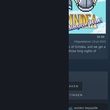
$4.99
Uitgavedatum: 13 jul 2015
“You get a totally sweet Valkyrie Hat for Secrets of Grindea, and we get a
few bucks to get some well needed coffee for those long nights of
coding and pixel artistry!”
BESTVERKOCHT
NIEUWE UITGAVEN
AANKOMENDE UITGAVEN
KORTINGEN
Afhankelijk van je
voorkeuren voor inhoud of taal
, worden bepaalde