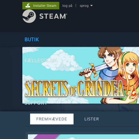
Installer Steam
log på
|
sprog
BUTIK
FÆLLESSKAB
OM
SUPPORT
FREMHÆVEDE
LISTER