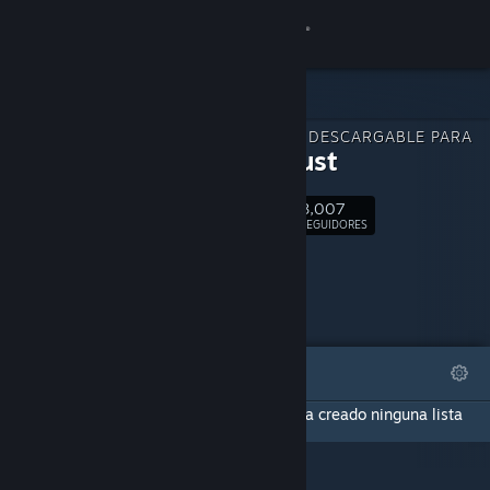
Iniciar sesión
Tienda
CONTENIDO DESCARGABLE PARA
Comunidad
LoveXLust
8,007
Acerca de
Seguir
SEGUIDORES
Soporte
Cambiar idioma
DESTACADOS
LISTAS
Descargar Steam Mobile
Esta página de contenido descargable no ha creado ninguna lista
Ver versión clásica