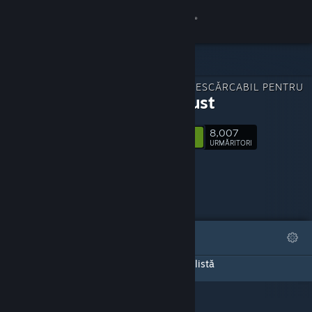
Conectează-te
Magazin
CONȚINUT DESCĂRCABIL PENTRU
Comunitate
LoveXLust
8,007
Despre
Urmărește
URMĂRITORI
Asistență
Schimbă limba
DEOSEBITE
LISTE
Obține aplicația Steam pentru dispozitive mobile
Pagina aceasta de DLC-uri nu a creat nicio listă
Vezi site în versiunea pentru desktop