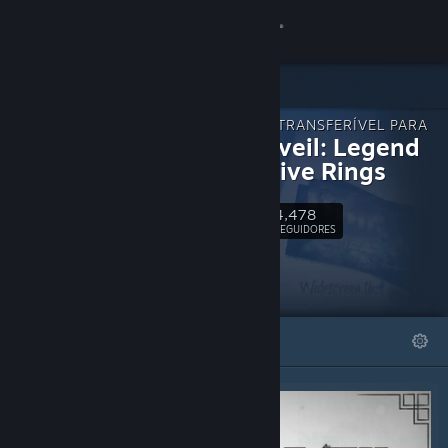
Iniciar sessão
Loja
CONTEÚDO TRANSFERÍVEL PARA
Comunidade
Shadowveil: Legend
of The Five Rings
Sobre
4,478
Seguir
SEGUIDORES
Apoio
Alterar idioma
DESTAQUES
LISTAS
Instala a app móvel do Steam
Ver versão para computadores