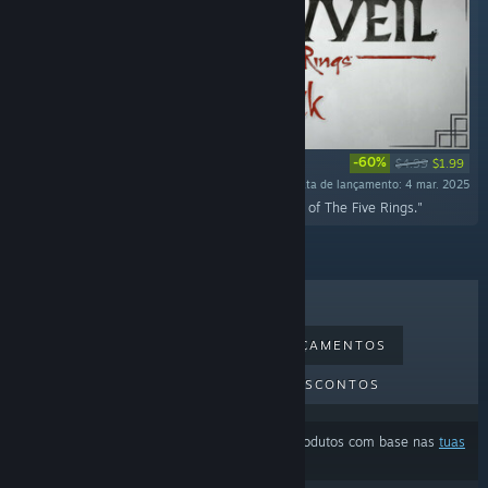
-60%
$4.99
$1.99
Data de lançamento: 4 mar. 2025
"The official soundtrack of Shadowveil: Legend of The Five Rings."
MAIS VENDIDOS
NOVOS LANÇAMENTOS
PRÓXIMOS LANÇAMENTOS
DESCONTOS
Os resultados podem estar a excluir alguns produtos com base nas
tuas
preferências de conteúdo ou idioma