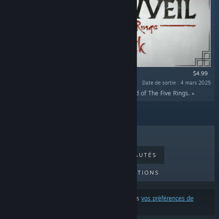
$4.99
Date de sortie : 4 mars 2025
« The official soundtrack of Shadowveil: Legend of The Five Rings. »
MEILLEURES VENTES
NOUVEAUTÉS
PROCHAINES SORTIES
PROMOTIONS
Ces résultats excluent certains produits d'après
vos préférences de
contenu ou de langue