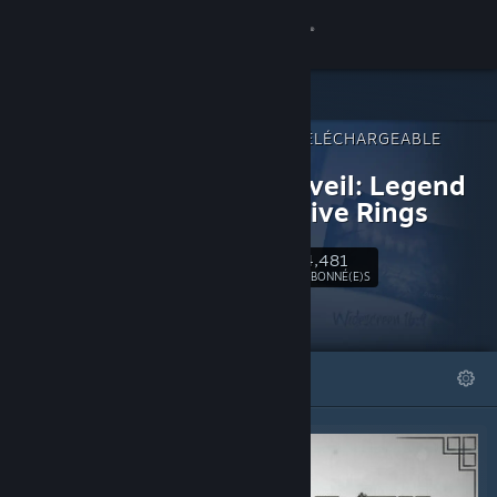
Se connecter
Magasin
CONTENU TÉLÉCHARGEABLE
Communauté
POUR
Shadowveil: Legend
of The Five Rings
À propos
4,481
Suivre
Support
ABONNÉ(E)S
Changer la langue
À LA UNE
LISTES
Télécharger l'application mobile Steam
Voir version ordi. du site