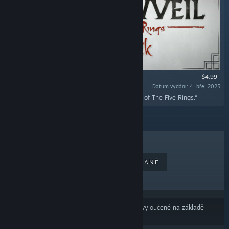
$4.99
Datum vydání: 4. bře. 2025
„The official soundtrack of Shadowveil: Legend of The Five Rings.“
NEJPRODÁVANĚJŠÍ
NOVĚ VYDANÉ
NADCHÁZEJÍCÍ
ZLEVNĚNÉ
Výsledky nemusí zahrnovat některé produkty vyloučené na základě
Vašich předvoleb obsahu nebo jazyků