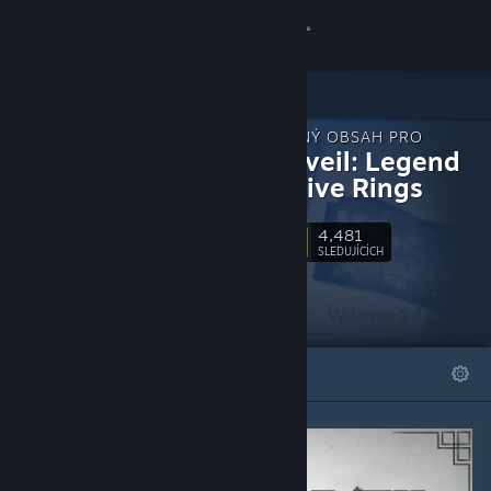
Přihlásit se
Obchod
STÁHNUTELNÝ OBSAH PRO
Komunita
Shadowveil: Legend
of The Five Rings
Informace
4,481
Sledovat
SLEDUJÍCÍCH
Podpora
Změnit jazyk
VYBRANÉ
SEZNAMY
Mobilní aplikace služby Steam
Desktopová verze stránky