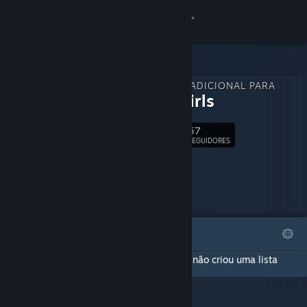
Iniciar sessão
Loja
CONTEÚDO ADICIONAL PARA
Comunidade
Sugar Girls
57
Sobre
Seguir
SEGUIDORES
Suporte
Alterar idioma
DESTAQUES
LISTAS
Baixe o aplicativo móvel do Steam
Esta página de conteúdos adicionais ainda não criou uma lista
Ver versão para computadores