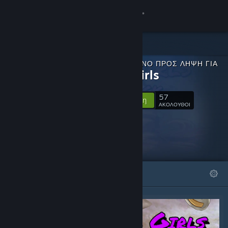
Σύνδεση
Κατάστημα
ΠΕΡΙΕΧΌΜΕΝΟ ΠΡΟΣ ΛΉΨΗ ΓΙΑ
Κοινότητα
Sugar Girls
57
Σχετικά
Ακολούθηση
ΑΚΟΛΟΥΘΟΙ
Υποστήριξη
Αλλαγή γλώσσας
ΠΡΟΒΑΛΛΌΜΕΝΑ
ΛΊΣΤΕΣ
Αποκτήστε την εφαρμογή Steam για κινητές συσκευές
Προβολή ιστοσελίδας για υπολογιστές