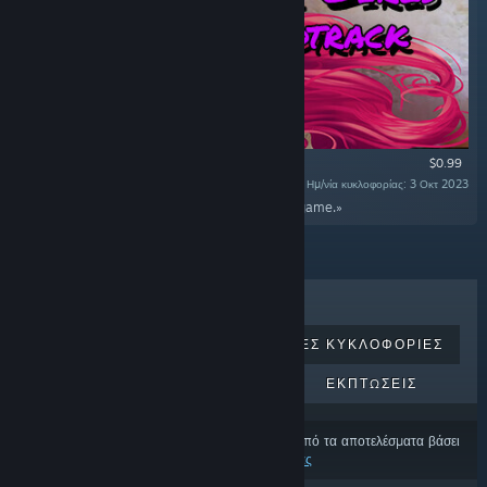
$0.99
Ημ/νία κυκλοφορίας: 3 Οκτ 2023
«In this DLC you find full soundtrack from the game.»
ΚΟΡΥΦΑΊΑ ΣΕ ΠΩΛΉΣΕΙΣ
ΝΈΕΣ ΚΥΚΛΟΦΟΡΊΕΣ
ΕΠΕΡΧΌΜΕΝΕΣ ΚΥΚΛΟΦΟΡΊΕΣ
ΕΚΠΤΏΣΕΙΣ
Ορισμένα προϊόντα μπορεί να έχουν εξαιρεθεί από τα αποτελέσματα βάσει
των
προτιμήσεων περιεχομένου και γλώσσας σας