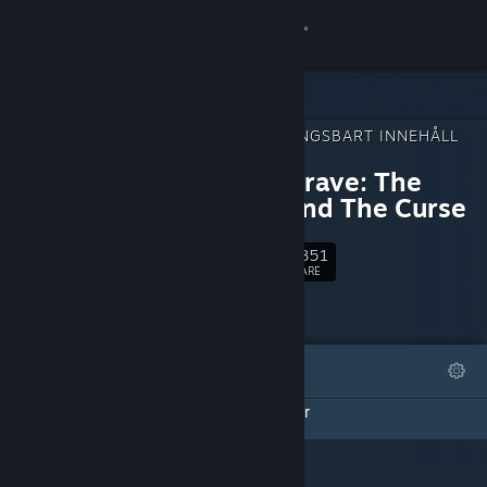
Logga in
Butik
NEDLADDNINGSBART INNEHÅLL
Gemenskap
FÖR
Never Grave: The
Witch and The Curse
Om
19,851
Följ
Support
FÖLJARE
Byt språk
I FOKUS
LISTOR
Skaffa Steams mobilapp
Denna DLC-sida har inte skapat några listor
Se skrivbordswebbplats