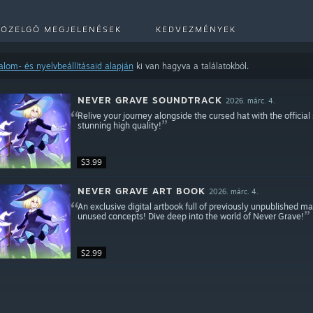
KÖZELGŐ MEGJELENÉSEK
KEDVEZMÉNYEK
talom- és nyelvbeállításaid alapján
ki van hagyva a találatokból.
NEVER GRAVE SOUNDTRACK
2026. márc. 4.
Relive your journey alongside the cursed hat with the officia
stunning high quality!
$3.99
NEVER GRAVE ART BOOK
2026. márc. 4.
An exclusive digital artbook full of previously unpublished ma
unused concepts! Dive deep into the world of Never Grave!
$2.99