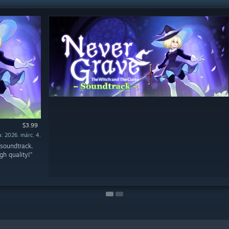
$3.99
$2.99
: 2026. márc. 4.
: 2026. márc. 4.
 soundtrack.
gh quality!”