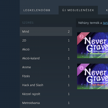
LEGKELENDŐBB
ÚJ MEGJELENÉSEK
SZŰRÉS:
Néhány termék a
tar
Mind
2
2D
1
Akció
1
Akció-kaland
1
Anime
1
Főzés
1
Hack and Slash
1
Kézzel rajzolt
1
Metroidvania
1