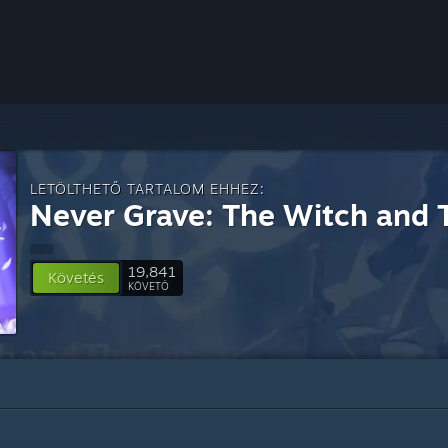
LETÖLTHETŐ TARTALOM EHHEZ:
Never Grave: The Witch and 
19,841
Követés
KÖVETŐ