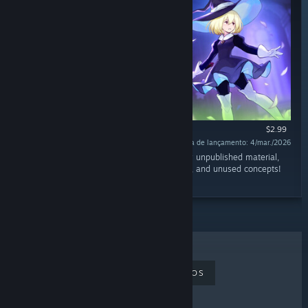
$2.99
Data de lançamento: 4/mar./2026
"An exclusive digital artbook full of previously unpublished material,
including early design drafts, lore documents, and unused concepts!
Dive deep into the world of Never Grave!"
MAIS VENDIDOS
LANÇAMENTOS
EM BREVE
DESCONTOS