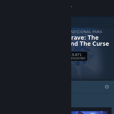
Iniciar sessão
Loja
CONTEÚDO ADICIONAL PARA
Comunidade
Never Grave: The
Witch and The Curse
Sobre
19,871
Seguir
SEGUIDORES
Suporte
Alterar idioma
DESTAQUES
LISTAS
Baixe o aplicativo móvel do Steam
Ver versão para computadores
Destaques