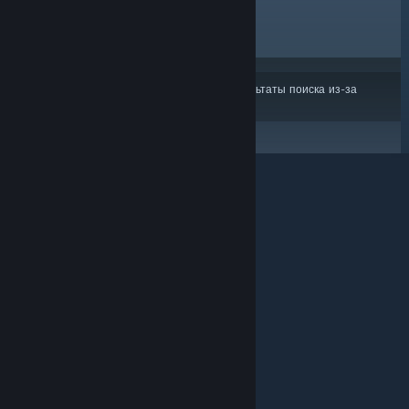
ЛИДЕРЫ ПРОДАЖ
НОВИНКИ
СКОРО ВЫЙДУТ
СКИДКИ
Некоторые продукты могли не войти в результаты поиска из-за
ваших настроек контента или языка
© Valve Corporation. Все права сохранены. Все
торговые марки являются собственностью
соответствующих владельцев в США и других
странах.
Политика конфиденциальности
|
Правовая информация
|
Доступность
|
Соглашение подписчика Steam
|
Возврат средств
|
Файлы cookie