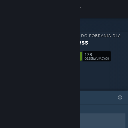
Zaloguj się
Sklep
ZAWARTOŚĆ DO POBRANIA DLA
Społeczność
VR Fitness
178
Informacje
Obserwuj
OBSERWUJĄCYCH
Wsparcie
Zmień język
WYRÓŻNIONE
LISTY
Pobierz aplikację mobilną Steam
Wersja przeglądarkowa