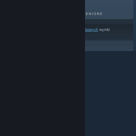
BESTSELLERY
NOWE TYTUŁY
NADCHODZĄCE TYTUŁY
PRZECENIONE
Na podstawie
twoich preferencji treści lub językowych
wyniki
wyszukiwania pomijają część produktów.
© Valve Corporation. Wszelkie prawa zastrzeżone.
Wszystkie znaki handlowe są własnością ich prawnych
właścicieli w Stanach Zjednoczonych i innych krajach.
Polityka prywatności
|
Informacje prawne
|
Ułatwienia dostępu
|
Umowa użytkownika Steam
|
Zwrot pieniędzy
|
Ciasteczka