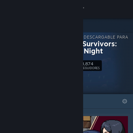
Iniciar sesión
Tienda
CONTENIDO DESCARGABLE PARA
Comunidad
Kagura Survivors:
Endless Night
Acerca de
8,874
Seguir
SEGUIDORES
Soporte
Cambiar idioma
DESTACADOS
LISTAS
Descargar Steam Mobile
Ver versión clásica