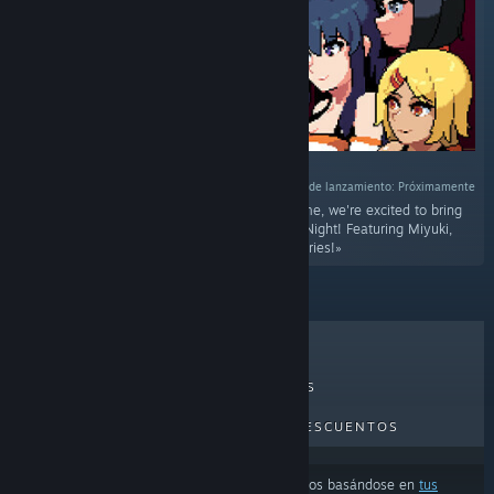
Fecha de lanzamiento: Próximamente
«In collaboration with the developer Dojin Otome, we're excited to bring
you the first DLC to Kagura Survivors: Endless Night! Featuring Miyuki,
Rio, and Yui from the hit game Summer Memories!»
LO MÁS VENDIDO
NOVEDADES
PRÓXIMOS LANZAMIENTOS
DESCUENTOS
Los resultados pueden excluir algunos productos basándose en
tus