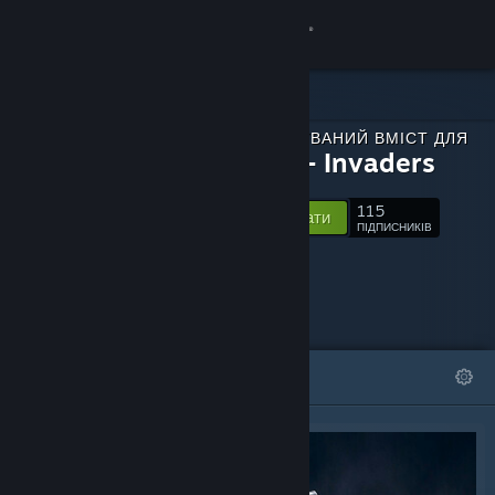
Увійти
Крамниця
ЗАВАНТАЖУВАНИЙ ВМІСТ ДЛЯ
Спільнота
Robots - Invaders
115
Інформація
Відстежувати
ПІДПИСНИКІВ
Підтримка
Змінити мову
ВІДІБРАНЕ
СПИСКИ
Завантажити мобільний застосунок Steam
Переглянути повну версію