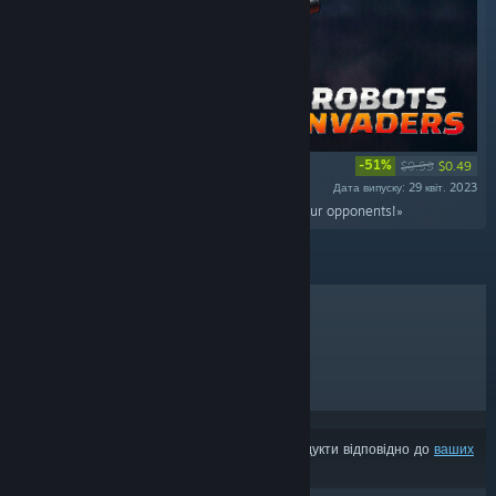
-51%
$0.99
$0.49
Дата випуску: 29 квіт. 2023
«Grab a new cannon and fight back against your opponents!»
ХІТИ ПРОДАЖУ
НОВИНКИ
МАЙБУТНІ РЕЛІЗИ
ЗНИЖКИ
З результатів може бути вилучено деякі продукти відповідно до
ваших
уподобань вмісту чи мови