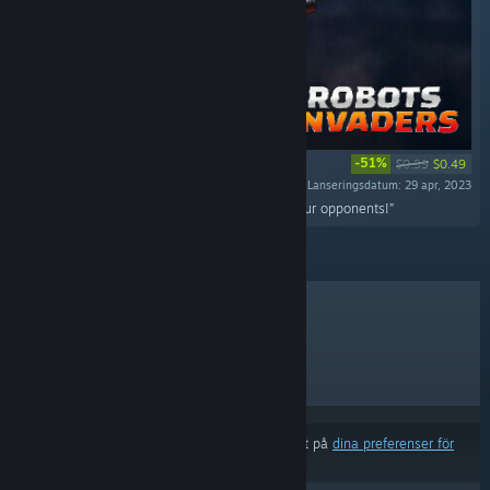
-51%
$0.99
$0.49
Lanseringsdatum: 29 apr, 2023
“Grab a new cannon and fight back against your opponents!”
BÄSTSÄLJARE
NYA SLÄPP
KOMMANDE SLÄPP
RABATTER
Resultat kan exkludera vissa produkter baserat på
dina preferenser för
innehåll eller språk