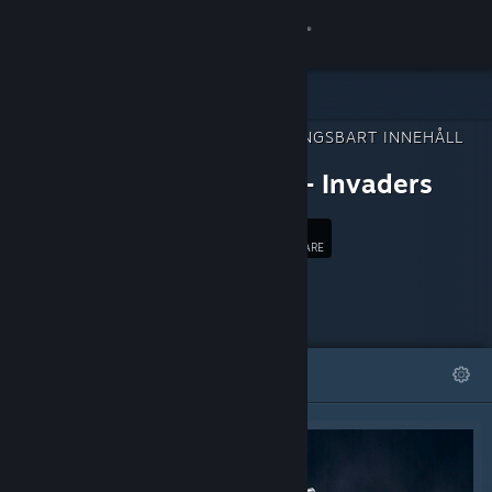
Logga in
Butik
NEDLADDNINGSBART INNEHÅLL
Gemenskap
FÖR
Robots - Invaders
Om
115
Följ
FÖLJARE
Support
Byt språk
I FOKUS
LISTOR
Skaffa Steams mobilapp
Se skrivbordswebbplats