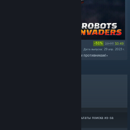
-51%
$0.99
$0.49
Дата выпуска: 29 апр. 2023 г.
«Возьмите новую пушку и дайте отпор вашим противникам!»
ЛИДЕРЫ ПРОДАЖ
НОВИНКИ
СКОРО ВЫЙДУТ
СКИДКИ
Некоторые продукты могли не войти в результаты поиска из-за
ваших настроек контента или языка