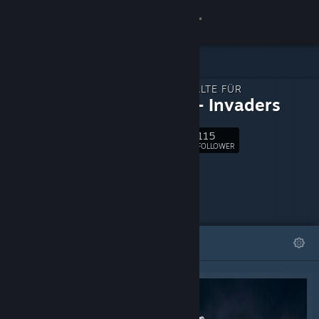
Anmelden
Shop
ZUSATZINHALTE FÜR
Community
Robots - Invaders
115
Info
Folgen
FOLLOWER
Support
Sprache ändern
ANGESAGT
LISTEN
Steam-Mobile-App herunterladen
Desktopversion anzeigen