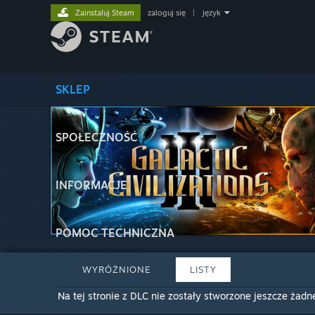
Zainstaluj Steam
zaloguj się
|
język
SKLEP
SPOŁECZNOŚĆ
INFORMACJE
POMOC TECHNICZNA
WYRÓŻNIONE
LISTY
Na tej stronie z DLC nie zostały stworzone jeszcze żadne