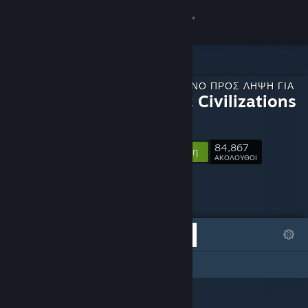
Σύνδεση
Κατάστημα
ΠΕΡΙΕΧΌΜΕΝΟ ΠΡΟΣ ΛΉΨΗ ΓΙΑ
Κοινότητα
Galactic Civilizations
III
Σχετικά
84,867
Ακολούθηση
ΑΚΟΛΟΥΘΟΙ
Υποστήριξη
Αλλαγή γλώσσας
ΠΡΟΒΑΛΛΌΜΕΝΑ
ΛΊΣΤΕΣ
Αποκτήστε την εφαρμογή Steam για κινητές συσκευές
Αυτή η σελίδα DLC δεν έχει καμία λίστα
Προβολή ιστοσελίδας για υπολογιστές