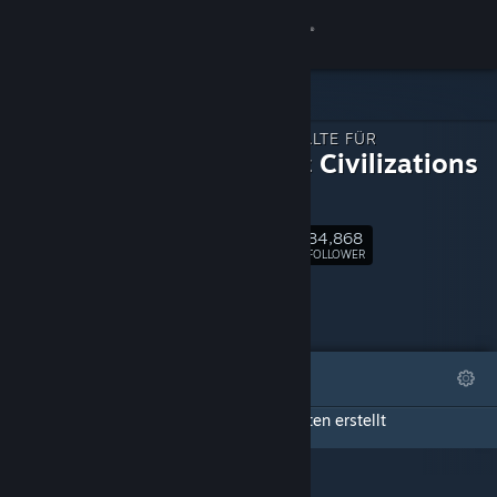
Anmelden
Shop
ZUSATZINHALTE FÜR
Community
Galactic Civilizations
III
Info
84,868
Folgen
FOLLOWER
Support
Sprache ändern
ANGESAGT
LISTEN
Steam-Mobile-App herunterladen
Diese Seite für Zusatzinhalte hat keine Listen erstellt
Desktopversion anzeigen