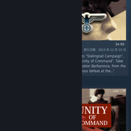
$4.99
发行日期：2013 年 12 月 10 日
“This prequel DLC, whose events happen prior to "Stalingrad Campaign",
completes the Eastern Front story as told by "Unity of Command". Take
control of the Wehrmacht and its allies in Operation Barbarossa, from the
dramatic early victories all the way to ignominious defeat at the...”