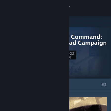
登录
商店
可下载内容
社区
Unity of Command:
Stalingrad Campaign
关于
3,622
关注
关注者
客服
更改语言
精选
列表
获取 Steam 手机应用
查看桌面版网站