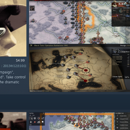
$4.99
：2013年12月10日
ampaign",
d". Take control
the dramatic