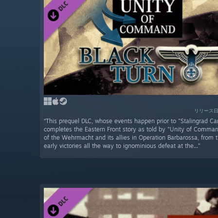
リリース日
“This prequel DLC, whose events happen prior to "Stalingrad C
completes the Eastern Front story as told by "Unity of Comman
of the Wehrmacht and its allies in Operation Barbarossa, from 
early victories all the way to ignominious defeat at the...”