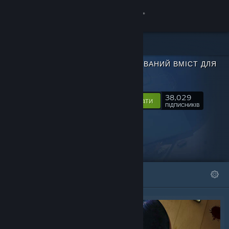
Увійти
Крамниця
ЗАВАНТАЖУВАНИЙ ВМІСТ ДЛЯ
Спільнота
SULFUR
38,029
Інформація
Відстежувати
ПІДПИСНИКІВ
Підтримка
Змінити мову
ВІДІБРАНЕ
СПИСКИ
Завантажити мобільний застосунок Steam
Переглянути повну версію