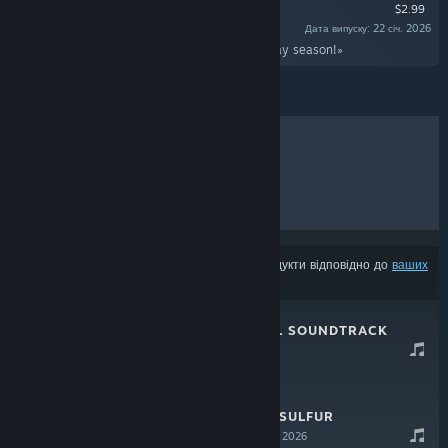
$2.99
Дата випуску: 22 січ. 2026
«Some bonus Christmassy songs for the holiday season!»
ХІТИ ПРОДАЖУ
НОВИНКИ
МАЙБУТНІ РЕЛІЗИ
ЗНИЖКИ
З результатів може бути вилучено деякі продукти відповідно до
ваших
уподобань вмісту чи мови
SULFUR OFFICIAL SOUNDTRACK
26 січ. 2026
$4.99
WE WISH YOU A SULFUR
CHRISTMAS
22 січ. 2026