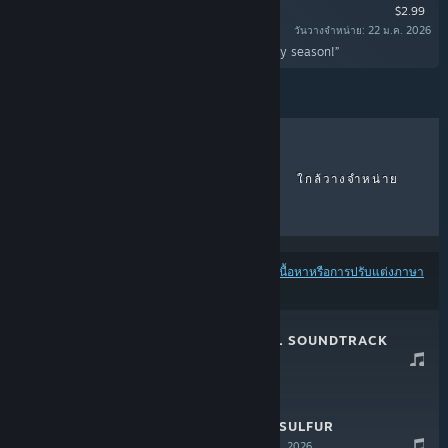
$2.99
วันวางจำหน่าย: 22 ม.ค. 2026
“Some bonus Christmassy songs for the holiday season!”
ขายดีที่สุด
วางจำหน่ายล่าสุด
ใกล้วางจำหน่าย
ส่วนลด
ผลลัพธ์อาจไม่รวมบางผลิตภัณฑ์ โดยพิจารณาจาก
เนื้อหาหรือการปรับแต่งภาษา
ของคุณ
SULFUR OFFICIAL SOUNDTRACK
26 ม.ค. 2026
$4.99
WE WISH YOU A SULFUR
CHRISTMAS
22 ม.ค. 2026