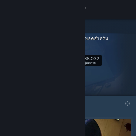
เข้าสู่ระบบ
ร้านค้า
เนื้อหาดาวน์โหลดสำหรับ
ชุมชน
SULFUR
38,032
เกี่ยวกับ
ติดตาม
ผู้ติดตาม
ฝ่ายสนับสนุน
เปลี่ยนภาษา
โดดเด่น
รายการ
รับแอป Steam แบบพกพา
ชมเว็บไซต์สำหรับเดสก์ท็อป