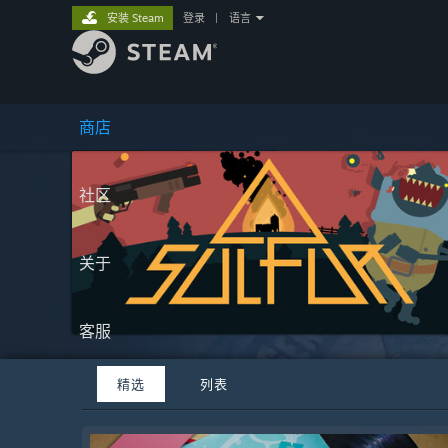
安装 Steam
登录
|
语言
商店
社区
关于
客服
精选
列表