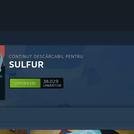
CONȚINUT DESCĂRCABIL PENTRU
SULFUR
38,029
Urmărește
URMĂRITORI