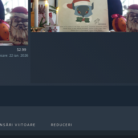
$2.99
nsare: 22 ian. 2026
NSĂRI VIITOARE
REDUCERI