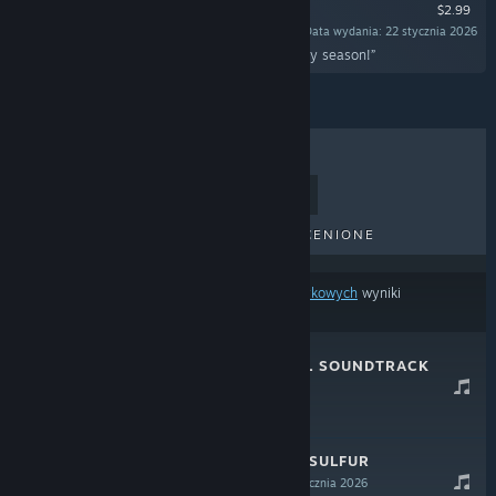
$2.99
Data wydania: 22 stycznia 2026
„Some bonus Christmassy songs for the holiday season!”
BESTSELLERY
NOWE TYTUŁY
NADCHODZĄCE TYTUŁY
PRZECENIONE
Na podstawie
twoich preferencji treści lub językowych
wyniki
wyszukiwania pomijają część produktów.
SULFUR OFFICIAL SOUNDTRACK
26 stycznia 2026
$4.99
WE WISH YOU A SULFUR
CHRISTMAS
22 stycznia 2026