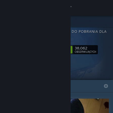
Zaloguj się
Sklep
ZAWARTOŚĆ DO POBRANIA DLA
Społeczność
SULFUR
38,062
Informacje
Obserwuj
OBSERWUJĄCYCH
Wsparcie
Zmień język
WYRÓŻNIONE
LISTY
Pobierz aplikację mobilną Steam
Wersja przeglądarkowa