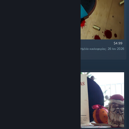
$4.99
Ημ/νία κυκλοφορίας: 26 Ιαν 2026
«The Official Soundtrack of SULFUR. »