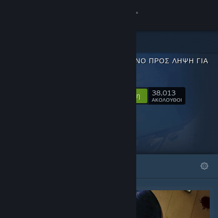
Σύνδεση
Κατάστημα
ΠΕΡΙΕΧΌΜΕΝΟ ΠΡΟΣ ΛΉΨΗ ΓΙΑ
Κοινότητα
SULFUR
38,013
Σχετικά
Ακολούθηση
ΑΚΟΛΟΥΘΟΙ
Υποστήριξη
Αλλαγή γλώσσας
ΠΡΟΒΑΛΛΌΜΕΝΑ
ΛΊΣΤΕΣ
Αποκτήστε την εφαρμογή Steam για κινητές συσκευές
Προβολή ιστοσελίδας για υπολογιστές