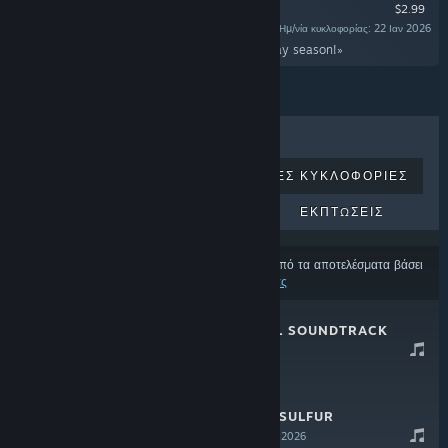
$2.99
Ημ/νία κυκλοφορίας: 22 Ιαν 2026
«Some bonus Christmassy songs for the holiday season!»
ΚΟΡΥΦΑΊΑ ΣΕ ΠΩΛΉΣΕΙΣ
ΝΈΕΣ ΚΥΚΛΟΦΟΡΊΕΣ
ΕΠΕΡΧΌΜΕΝΕΣ ΚΥΚΛΟΦΟΡΊΕΣ
ΕΚΠΤΏΣΕΙΣ
Ορισμένα προϊόντα μπορεί να έχουν εξαιρεθεί από τα αποτελέσματα βάσει
των
προτιμήσεων περιεχομένου και γλώσσας σας
SULFUR OFFICIAL SOUNDTRACK
26 Ιαν 2026
$4.99
WE WISH YOU A SULFUR
CHRISTMAS
22 Ιαν 2026