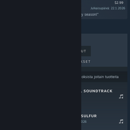
$2.99
Julkaisupäivä: 22.1.2026
“Some bonus Christmassy songs for the holiday season!”
MYYDYIMMÄT
UUDET JULKAISUT
TULEVAT JULKAISUT
ALENNUKSET
Sisällön kieliasetuksesi
saattavat suodattaa tuloksista joitain tuotteita
SULFUR OFFICIAL SOUNDTRACK
26.1.2026
$4.99
WE WISH YOU A SULFUR
CHRISTMAS
22.1.2026
$2.99