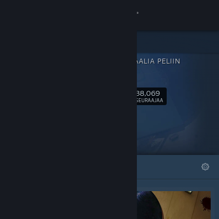
Kirjaudu sisään
Kauppa
LISÄMATERIAALIA PELIIN
Yhteisö
SULFUR
38,069
Tietoa
Seuraa
SEURAAJAA
Tuki
Vaihda kieli
ESITTELYSSÄ
LISTAT
Hanki Steam-mobiilisovellus
Näytä työpöytäsivusto