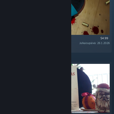
$4.99
Julkaisupäivä: 26.1.2026
“The Official Soundtrack of SULFUR. ”