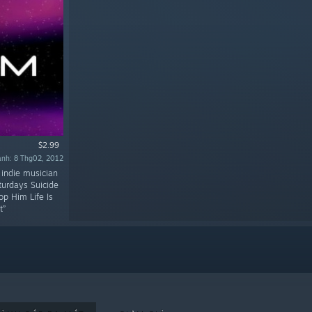
$2.99
ành: 8 Thg02, 2012
 indie musician
turdays Suicide
p Him Life Is
t”