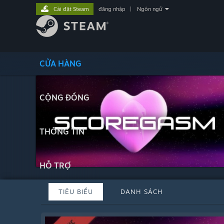
Cài đặt Steam
đăng nhập
|
Ngôn ngữ
CỬA HÀNG
CỘNG ĐỒNG
THÔNG TIN
HỖ TRỢ
TIÊU BIỂU
DANH SÁCH