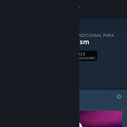
Iniciar sessão
Loja
CONTEÚDO ADICIONAL PARA
Comunidade
Scoregasm
315
Sobre
Seguir
SEGUIDORES
Suporte
Alterar idioma
DESTAQUES
LISTAS
Baixe o aplicativo móvel do Steam
Ver versão para computadores