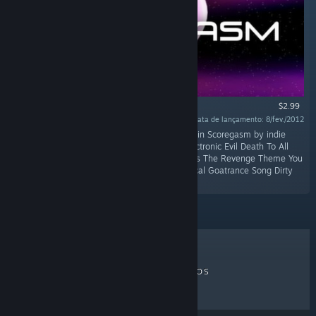
$2.99
Data de lançamento: 8/fev./2012
"10 original background music tracks featured in Scoregasm by indie
musician John Marwin. Bigass Gatling Gun Electronic Evil Death To All
Saturdays Suicide Via Toilet Cleaning Oatmeals The Revenge Theme You
Can't Stop Him Life Is Pain Tower Of One Typical Goatrance Song Dirty
Pieces Of Meat"
MAIS VENDIDOS
LANÇAMENTOS
EM BREVE
DESCONTOS