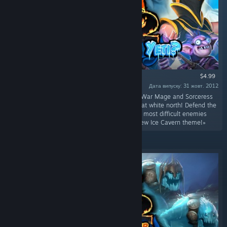
$4.99
Дата випуску: 31 жовт. 2012
«Get your mittens out of storage because the War Mage and Sorceress
are headed to protect the fortresses of the great white north! Defend the
new Ice Cavern fortresses against some of the most difficult enemies
yet!Ice Cavern! Three new levels featuring a new Ice Cavern theme!»