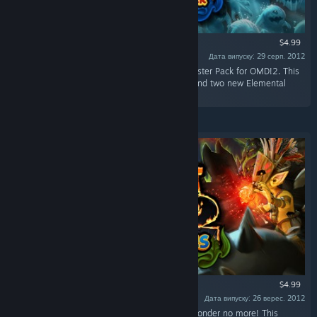
$4.99
Дата випуску: 29 серп. 2012
«Battle Fearsome new enemies in the first Booster Pack for OMD!2. This
pack adds three new levels, three new traps, and two new Elemental
enemies to the mix.»
$4.99
Дата випуску: 26 верес. 2012
«Ever wonder where all the orc women are? Wonder no more! This