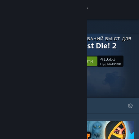
Увійти
Крамниця
ЗАВАНТАЖУВАНИЙ ВМІСТ ДЛЯ
Спільнота
Orcs Must Die! 2
41,663
Інформація
Відстежувати
ПІДПИСНИКІВ
Підтримка
Змінити мову
ВІДІБРАНЕ
СПИСКИ
Завантажити мобільний застосунок Steam
Переглянути повну версію