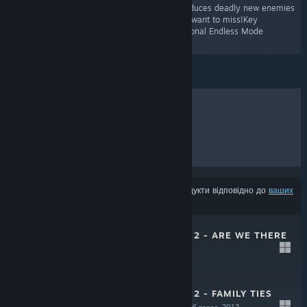
second booster pack for Orcs Must Die 2 introduces deadly new enemies
and fortresses. It’s a family reunion you won’t want to miss!Key
FeaturesThree exciting new levels!Three additional Endless Mode
conversions!»
ХІТИ ПРОДАЖУ
НОВИНКИ
МАЙБУТНІ РЕЛІЗИ
ЗНИЖКИ
З результатів може бути вилучено деякі продукти відповідно до
ваших
уподобань вмісту чи мови
ORCS MUST DIE! 2 - ARE WE THERE
YETI?
31 жовт. 2012
$4.99
ORCS MUST DIE! 2 - FAMILY TIES
BOOSTER PACK