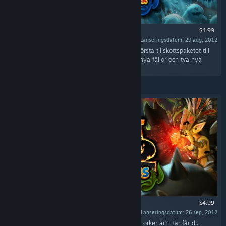
$4.99
Lanseringsdatum: 29 aug, 2012
“Slåss mot nya, skräckinjagande fiender i det första tillskottspaketet till
OMD!2. Med paketet får du tre nya banor, tre nya fällor och två nya
elementfiender.”
$4.99
Lanseringsdatum: 26 sep, 2012
“Har du någonsin undrat över var alla kvinnliga orker är? Här får du