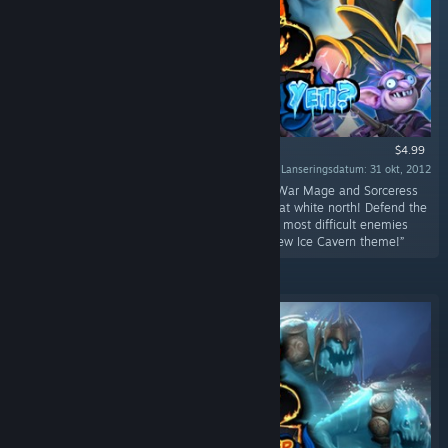
$4.99
Lanseringsdatum: 31 okt, 2012
“Get your mittens out of storage because the War Mage and Sorceress
are headed to protect the fortresses of the great white north! Defend the
new Ice Cavern fortresses against some of the most difficult enemies
yet!Ice Cavern! Three new levels featuring a new Ice Cavern theme!”