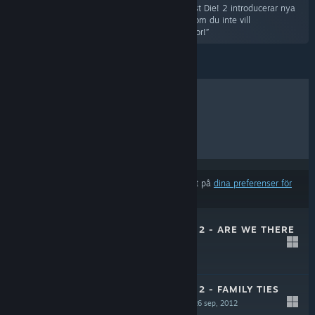
svaret! Det andra tillskottspaketet för Orcs Must Die! 2 introducerar nya
dödliga fiender och fort. Det blir en släktträff som du inte vill
missa!HuvudfunktionerTre nya spännande banor!”
BÄSTSÄLJARE
NYA SLÄPP
KOMMANDE SLÄPP
RABATTER
Resultat kan exkludera vissa produkter baserat på
dina preferenser för
innehåll eller språk
ORCS MUST DIE! 2 - ARE WE THERE
YETI?
31 okt, 2012
$4.99
ORCS MUST DIE! 2 - FAMILY TIES
BOOSTER PACK
26 sep, 2012