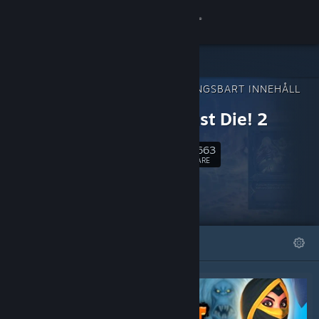
Logga in
Butik
NEDLADDNINGSBART INNEHÅLL
Gemenskap
FÖR
Orcs Must Die! 2
Om
41,663
Följ
FÖLJARE
Support
Byt språk
I FOKUS
LISTOR
Skaffa Steams mobilapp
Se skrivbordswebbplats