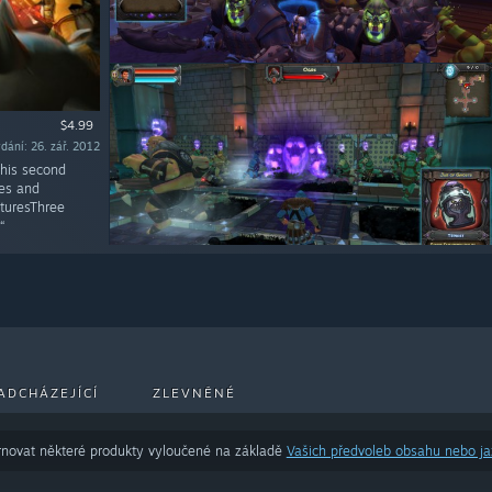
$4.99
dání: 26. zář. 2012
his second
ies and
aturesThree
“
ADCHÁZEJÍCÍ
ZLEVNĚNÉ
novat některé produkty vyloučené na základě
Vašich předvoleb obsahu nebo j