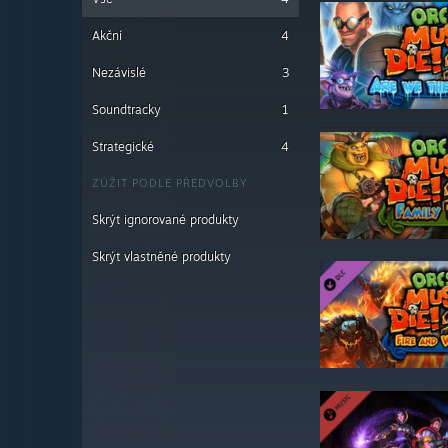
Akční
4
Nezávislé
3
Soundtracky
1
Strategické
4
ZÚŽIT PODLE PŘEDVOLBY
Skrýt ignorované produkty
Skrýt vlastněné produkty