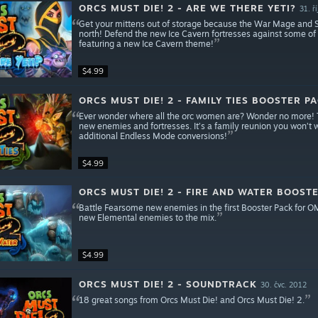
ORCS MUST DIE! 2 - ARE WE THERE YETI?
31. ř
Get your mittens out of storage because the War Mage and So
north! Defend the new Ice Cavern fortresses against some of 
featuring a new Ice Cavern theme!
$4.99
ORCS MUST DIE! 2 - FAMILY TIES BOOSTER P
Ever wonder where all the orc women are? Wonder no more! T
new enemies and fortresses. It’s a family reunion you won’t 
additional Endless Mode conversions!
$4.99
ORCS MUST DIE! 2 - FIRE AND WATER BOOST
Battle Fearsome new enemies in the first Booster Pack for OM
new Elemental enemies to the mix.
$4.99
ORCS MUST DIE! 2 - SOUNDTRACK
30. čvc. 2012
18 great songs from Orcs Must Die! and Orcs Must Die! 2.