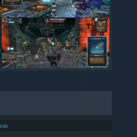
azyků