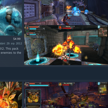
$4.99
dání: 29. srp. 2012
D!2. This pack
 enemies to the