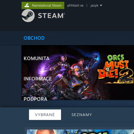
Nainstalovat Steam
přihlásit se
|
jazyk
OBCHOD
KOMUNITA
INFORMACE
PODPORA
VYBRANÉ
SEZNAMY