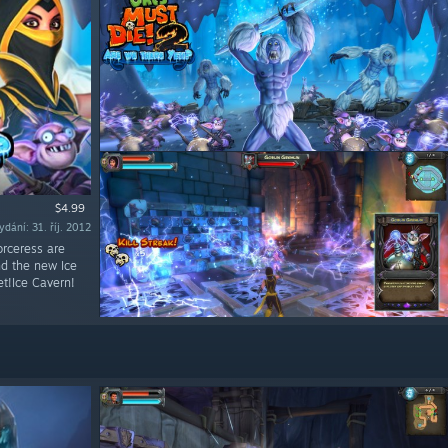
$4.99
dání: 31. říj. 2012
rceress are
nd the new Ice
et!Ice Cavern!