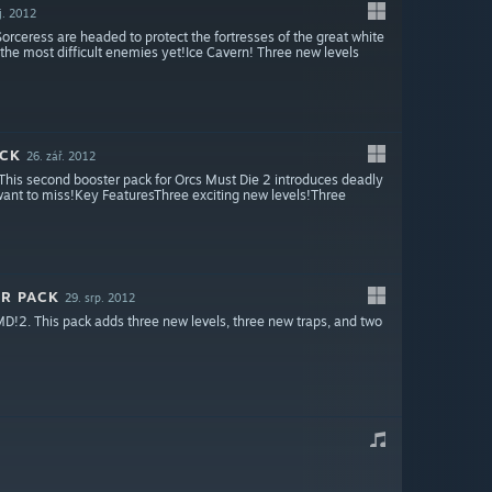
íj. 2012
rceress are headed to protect the fortresses of the great white
the most difficult enemies yet!Ice Cavern! Three new levels
ACK
26. zář. 2012
his second booster pack for Orcs Must Die 2 introduces deadly
want to miss!Key FeaturesThree exciting new levels!Three
ER PACK
29. srp. 2012
D!2. This pack adds three new levels, three new traps, and two