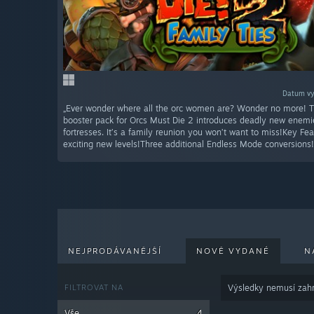
Datum vy
„Ever wonder where all the orc women are? Wonder no more! T
booster pack for Orcs Must Die 2 introduces deadly new enem
fortresses. It’s a family reunion you won’t want to miss!Key Fe
exciting new levels!Three additional Endless Mode conversions!
NEJPRODÁVANĚJŠÍ
NOVĚ VYDANÉ
N
FILTROVAT NA
Výsledky nemusí zahr
Vše
4