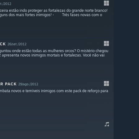
t./2012
eira estão indo proteger as fortalezas do grande norte branco!
lguns dos mais fortes inimigos! · Três fases novas com o
ACK
26/set./2012
guntou onde estão todas as mulheres orcos? O mistério chegou
 apresenta novos inimigos mortais e fortalezas. Você não vai
ER PACK
29/ago./2012
mbata novos e temíveis inimigos com este pack de reforço para