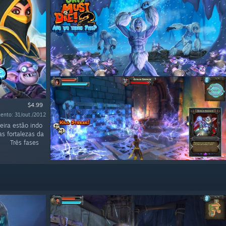
$4.99
ento: 31/out./2012
eira estão indo
as fortalezas da
 · Três fases