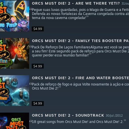
ORCS MUST DIE! 2 - ARE WE THERE YETI?
31/ou
Pegue suas luvas guardadas, pois o Mago de Guerra e a Feitic
Defenda as novas fortalezas da Caverna congelada contra a
tema da nova caverna congelada!
$4.99
ORCS MUST DIE! 2 - FAMILY TIES BOOSTER P
Pack De Reforço De Laços FamiliaresAlguma vez você se per
a seu fim! Este segundo pack de reforço para Orcs Must Die 2
querer perder essa reunião familiar!
$4.99
ORCS MUST DIE! 2 - FIRE AND WATER BOOST
Pack de reforço de fogo e água Volte novamente à ação e co
Orcs Must Die 2!
$4.99
ORCS MUST DIE! 2 - SOUNDTRACK
30/jul./2012
18 great songs from Orcs Must Die! and Orcs Must Die! 2.