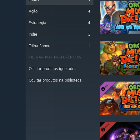
Ação
4
Estratégia
4
Indie
3
Trilha Sonora
1
FILTRAR POR PREFERÊNCIAS
Ocultar produtos ignorados
Ocultar produtos na biblioteca