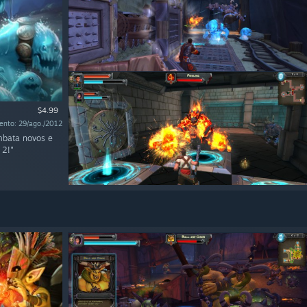
$4.99
ento: 29/ago./2012
mbata novos e
 2!"