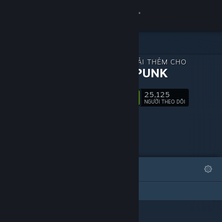
Đăng nhập
Cửa hàng
NỘI DUNG TẢI THÊM CHO
Cộng đồng
KAISERPUNK
25,125
Thông tin
Theo dõi
NGƯỜI THEO DÕI
Hỗ trợ
Thay đổi ngôn ngữ
TIÊU BIỂU
DANH SÁCH
Cài ứng dụng Steam di động
Trang DLC này vẫn chưa tạo danh sách nào
Xem web cho desktop